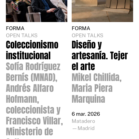
FORMA
FORMA
OPEN TALKS
OPEN TALKS
Coleccionismo
Diseño y
institucional
artesanía. Tejer
Sofía Rodríguez
el arte
Bernís (MNAD),
Mikel Chillida,
Andrés Alfaro
Maria Piera
Hofmann,
Marquina
coleccionista y
6 mar. 2026
Francisco Villar,
Matadero
Ministerio de
—Madrid